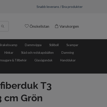
Snabb leverans / Bra produkter
Önskelistan
Varukorgen
irakelsvamp
Dammvippa
Stålboll
Svampar
Hinkar
Städ och redskapsbälten
Damning
sugare & Tillbehör
Glasögonduk
Handdukar
fiberduk T3
3 cm Grön