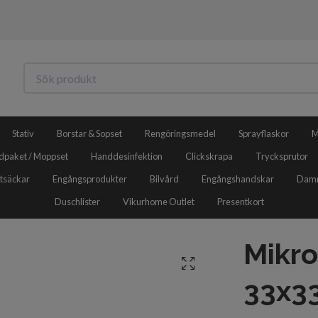
Stativ
Borstar & Sopset
Rengöringsmedel
Sprayflaskor
M
dpaket / Moppset
Handdesinfektion
Clickskrapa
Trycksprutor
tsäckar
Engångsprodukter
Bilvård
Engångshandskar
Damm
Duschlister
Vikurhome Outlet
Presentkort
Mikro
33x3