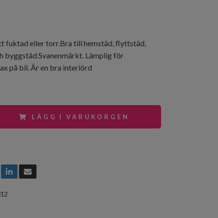
t fuktad eller torr.Bra till hemstäd, flyttstäd,
h byggstäd.Svanenmärkt. Lämplig för
x på bil. Är en bra interiörd
LÄGG I VARUKORGEN
812