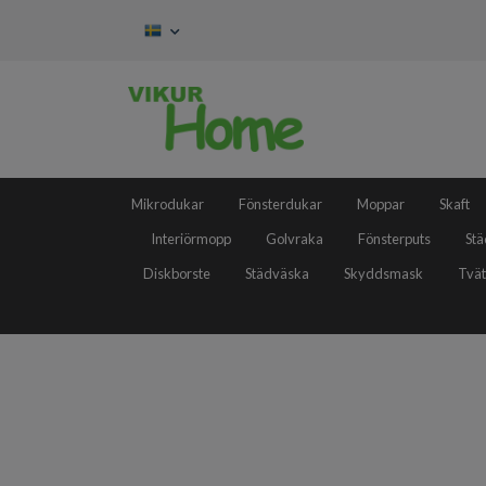
Mikrodukar
Fönsterdukar
Moppar
Skaft
Interiörmopp
Golvraka
Fönsterputs
Stä
Diskborste
Städväska
Skyddsmask
Tvät