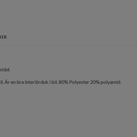
NER
städ.
l. Är en bra interiörduk i bil. 80% Polyester 20% polyamid.