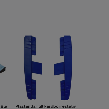
Sanitet Sur 1
76 kr
89 kr
 Blå
Plaständar till kardborrestativ