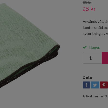
33 kr
28 kr
Används våt, lät
kontorsstäd oc
avtorkning av va
I lager.
Dela
Artikelnummer:
3