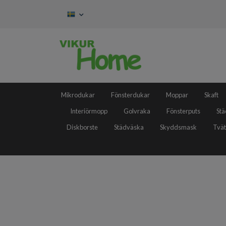
Mikrodukar
Fönsterdukar
Moppar
Skaft
Interiörmopp
Golvraka
Fönsterputs
Stä
Diskborste
Städväska
Skyddsmask
Tvät