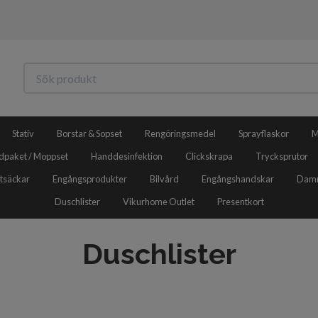
Stativ
Borstar & Sopset
Rengöringsmedel
Sprayflaskor
M
dpaket / Moppset
Handdesinfektion
Clickskrapa
Trycksprutor
tsäckar
Engångsprodukter
Bilvård
Engångshandskar
Damm
Duschlister
Vikurhome Outlet
Presentkort
Duschlister