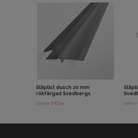
Släplist dusch 20 mm
Släpl
rökfärgad Svedbergs
Sved
226 kr
192 kr
249 kr