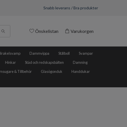
Snabb leverans / Bra produkter
Önskelistan
Varukorgen
irakelsvamp
Dammvippa
Stålboll
Svampar
Hinkar
Städ och redskapsbälten
Damning
sugare & Tillbehör
Glasögonduk
Handdukar