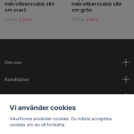
mikrofibersvabb 180
mikrofibersvabb 180
cm svart
cm grön
275 kr
234 kr
275 kr
234 kr
Om oss
Kundtjänst
Läs mer
Vi använder cookies
Sociala medier
VikurHome använder cookies. Du måste acceptera
cookies om du vill fortsätta.