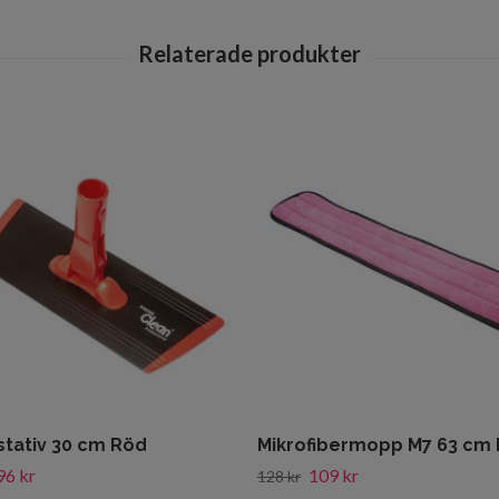
tativ 30 cm Röd
Mikrofibermopp M7 63 cm
96 kr
109 kr
128 kr