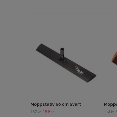
Moppstativ 60 cm Svart
Mopps
159 kr
187 kr
113 kr