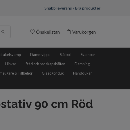
Snabb leverans / Bra produkter
Önskelistan
Varukorgen
irakelsvamp
Dammvippa
Stålboll
Svampar
Hinkar
Städ och redskapsbälten
Damning
sugare & Tillbehör
Glasögonduk
Handdukar
stativ 90 cm Röd