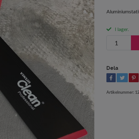
Aluminiumstativ
I lager.
Dela
Artikelnummer:
1