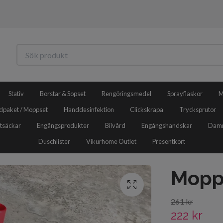
Stativ
Borstar & Sopset
Rengöringsmedel
Sprayflaskor
M
dpaket / Moppset
Handdesinfektion
Clickskrapa
Trycksprutor
tsäckar
Engångsprodukter
Bilvård
Engångshandskar
Damm
Duschlister
Vikurhome Outlet
Presentkort
Mopp
261 kr
222 kr