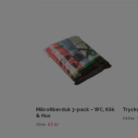
Mikrofiberduk 3-pack – WC, Kök
Trycks
& Hus
113 kr
61 kr
72 kr