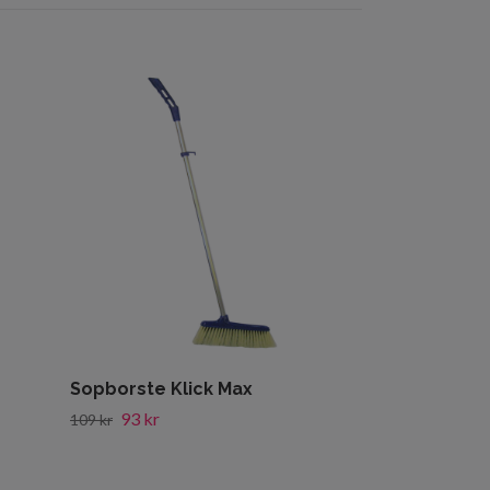
Mirakel bors
16 kr
19 kr
Sopborste Klick Max
93 kr
109 kr