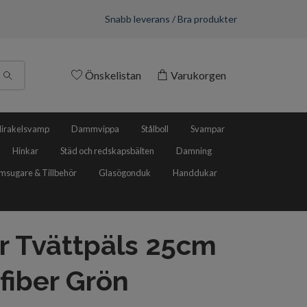
Snabb leverans / Bra produkter
Önskelistan
Varukorgen
irakelsvamp
Dammvippa
Stålboll
Svampar
Hinkar
Städ och redskapsbälten
Damning
sugare & Tillbehör
Glasögonduk
Handdukar
r Tvättpäls 25cm
fiber Grön