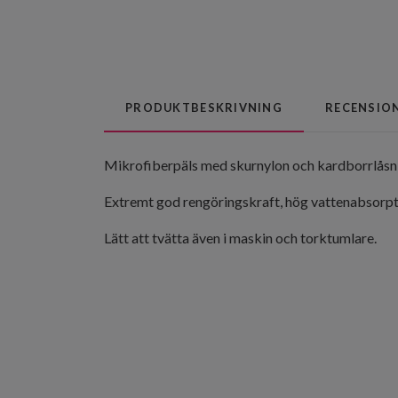
PRODUKTBESKRIVNING
RECENSIO
Mikrofiberpäls med skurnylon och kardborrlåsn
Extremt god rengöringskraft, hög vattenabsorptio
Lätt att tvätta även i maskin och torktumlare.