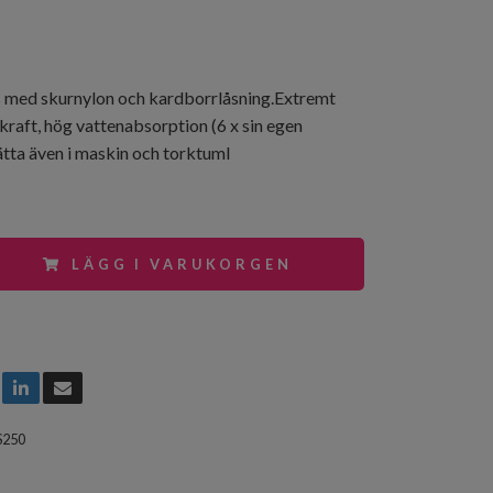
 med skurnylon och kardborrlåsning.Extremt
raft, hög vattenabsorption (6 x sin egen
vätta även i maskin och torktuml
LÄGG I VARUKORGEN
S250