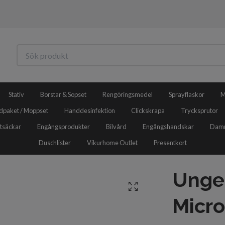
Stativ
Borstar & Sopset
Rengöringsmedel
Sprayflaskor
M
dpaket / Moppset
Handdesinfektion
Clickskrapa
Trycksprutor
tsäckar
Engångsprodukter
Bilvård
Engångshandskar
Damm
Duschlister
Vikurhome Outlet
Presentkort
Unge
Micro