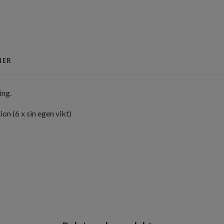
NER
ing.
n (6 x sin egen vikt)