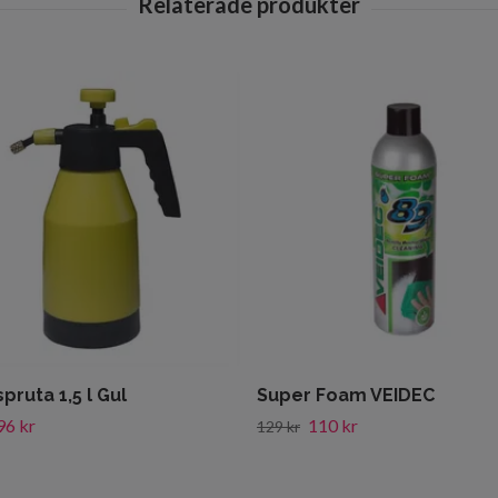
pruta 1,5 l Gul
Super Foam VEIDEC
96 kr
110 kr
129 kr