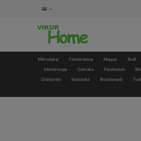
Mikrodukar
Fönsterdukar
Moppar
Skaft
Interiörmopp
Golvraka
Fönsterputs
Stä
Diskborste
Städväska
Skyddsmask
Tvät