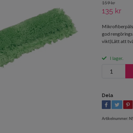
159 kr
135 kr
Mikrofiberpäls
god rengöringsk
vikt)Lätt att t
I lager.
Dela
Artikelnummer:
N