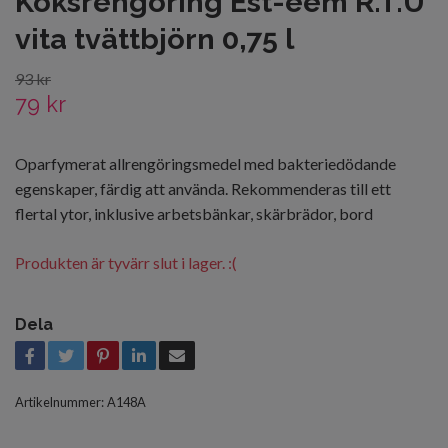
Köksrengöring Est-eem R.T.U
vita tvättbjörn 0,75 l
93 kr
79 kr
Oparfymerat allrengöringsmedel med bakteriedödande
egenskaper, färdig att använda. Rekommenderas till ett
flertal ytor, inklusive arbetsbänkar, skärbrädor, bord
Produkten är tyvärr slut i lager. :(
Dela
Artikelnummer:
A148A