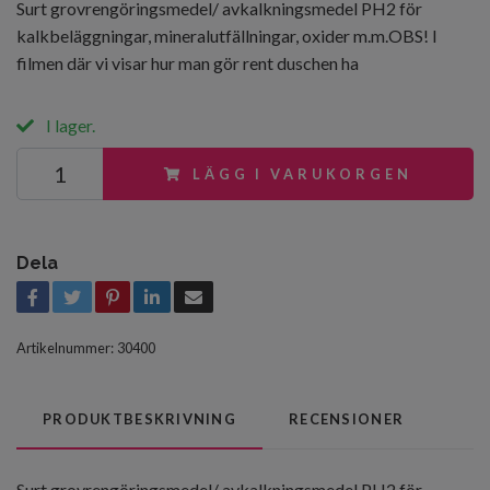
Surt grovrengöringsmedel/ avkalkningsmedel PH2 för
kalkbeläggningar, mineralutfällningar, oxider m.m.OBS! I
filmen där vi visar hur man gör rent duschen ha
I lager.
LÄGG I VARUKORGEN
Dela
Artikelnummer:
30400
PRODUKTBESKRIVNING
RECENSIONER
Surt grovrengöringsmedel/ avkalkningsmedel PH2 för