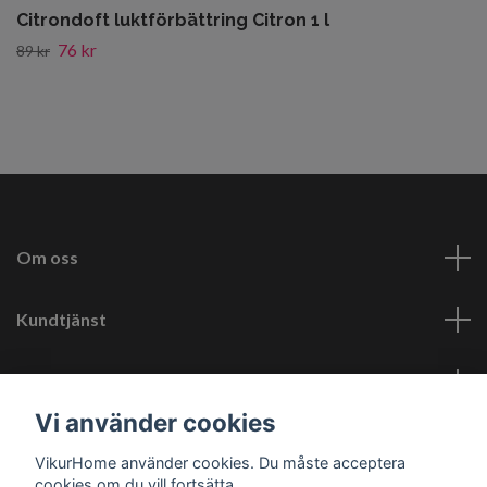
Citrondoft luktförbättring Citron 1 l
76 kr
89 kr
Om oss
Kundtjänst
Läs mer
Vi använder cookies
Sociala medier
VikurHome använder cookies. Du måste acceptera
cookies om du vill fortsätta.