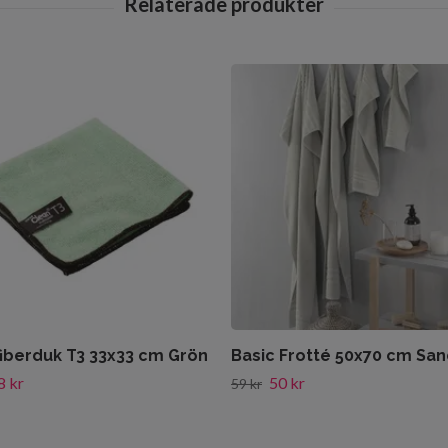
fiberduk T3 33x33 cm Grön
Basic Frotté 50x70 cm Sa
8 kr
50 kr
59 kr