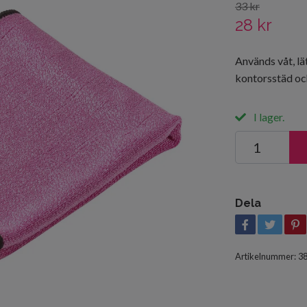
33 kr
28 kr
Används våt, lät
kontorsstäd oc
I lager.
Dela
Artikelnummer:
3