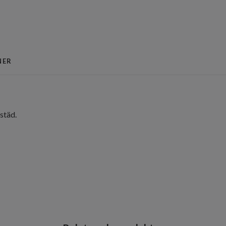
NER
städ.