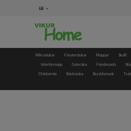
Mikrodukar
Fönsterdukar
Moppar
Skaft
Interiörmopp
Golvraka
Fönsterputs
Stä
Diskborste
Städväska
Skyddsmask
Tvät