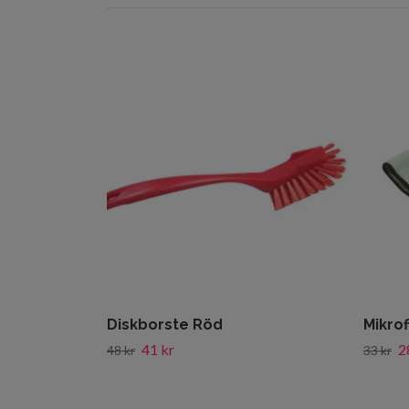
Diskborste Röd
Mikro
41 kr
2
48 kr
33 kr