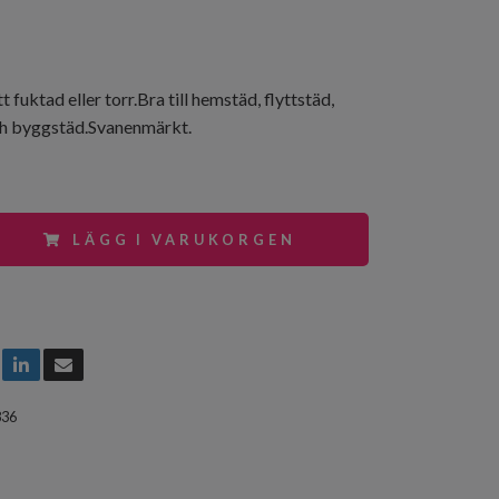
t fuktad eller torr.Bra till hemstäd, flyttstäd,
h byggstäd.Svanenmärkt.
LÄGG I VARUKORGEN
836