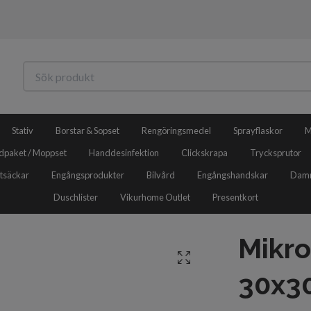
Stativ
Borstar & Sopset
Rengöringsmedel
Sprayflaskor
M
dpaket / Moppset
Handdesinfektion
Clickskrapa
Trycksprutor
tsäckar
Engångsprodukter
Bilvård
Engångshandskar
Damm
Duschlister
Vikurhome Outlet
Presentkort
Mikro
30x3