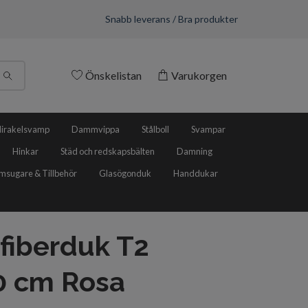
Snabb leverans / Bra produkter
Önskelistan
Varukorgen
irakelsvamp
Dammvippa
Stålboll
Svampar
Hinkar
Städ och redskapsbälten
Damning
sugare & Tillbehör
Glasögonduk
Handdukar
fiberduk T2
0 cm Rosa