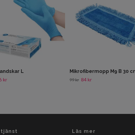
handskar L
Mikrofibermopp M9 B 30 c
6 kr
84 kr
99 kr
tjänst
Läs mer