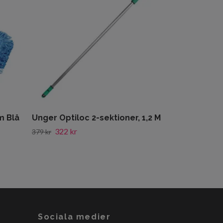
Rengöringsm
Skumrengör
83 kr
98 kr
m Blå
Unger Optiloc 2-sektioner, 1,2 M
322 kr
379 kr
Sociala medier