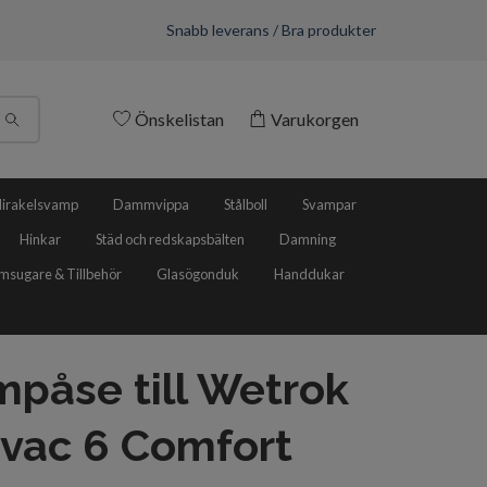
Snabb leverans / Bra produkter
Önskelistan
Varukorgen
irakelsvamp
Dammvippa
Stålboll
Svampar
Hinkar
Städ och redskapsbälten
Damning
sugare & Tillbehör
Glasögonduk
Handdukar
påse till Wetrok
vac 6 Comfort