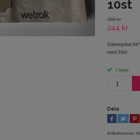
10st
288 kr
244 kr
Dammpåse till
med 10st
I lager.
Dela
Artikelnummer:
4