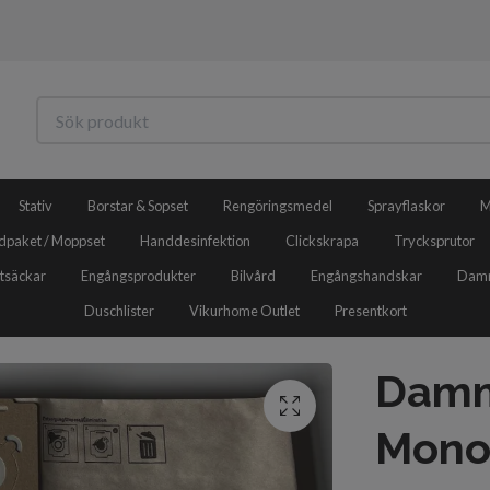
Stativ
Borstar & Sopset
Rengöringsmedel
Sprayflaskor
M
dpaket / Moppset
Handdesinfektion
Clickskrapa
Trycksprutor
tsäckar
Engångsprodukter
Bilvård
Engångshandskar
Damm
Duschlister
Vikurhome Outlet
Presentkort
Damm
Mono