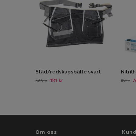
Städ/redskapsbälte svart
Nitril
481 kr
7
566 kr
89 kr
Om oss
Kund