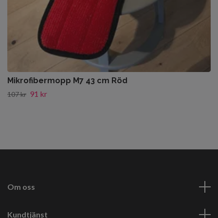
Mikrofibermopp M7 43 cm Röd
91 kr
107 kr
Om oss
Kundtjänst