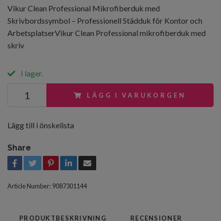
Vikur Clean Professional Mikrofiberduk med
Skrivbordssymbol – Professionell Städduk för Kontor och
ArbetsplatserVikur Clean Professional mikrofiberduk med
skriv
I lager.
LÄGG I VARUKORGEN
Lägg till i önskelista
Share
Article Number:
9087301144
PRODUKTBESKRIVNING
RECENSIONER