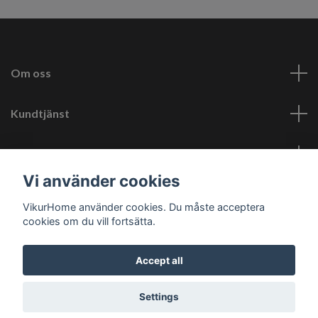
Om oss
Kundtjänst
Läs mer
Vi använder cookies
Social Media
VikurHome använder cookies. Du måste acceptera
cookies om du vill fortsätta.
Accept all
© 2026 Vikur Home
Settings