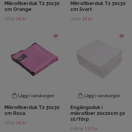
Mikrofiberduk T2 30x30
Mikrofiberduk T2 30x30
cm Orange
cm Svart
33 kr
28 kr
33 kr
28 kr
Lägg i varukorgen
Lägg i varukorgen
Mikrofiberduk T2 30x30
Engångsduk i
cm Rosa
mikrofiber 20x20cm 50
st/förp
33 kr
28 kr
138 kr
117 kr