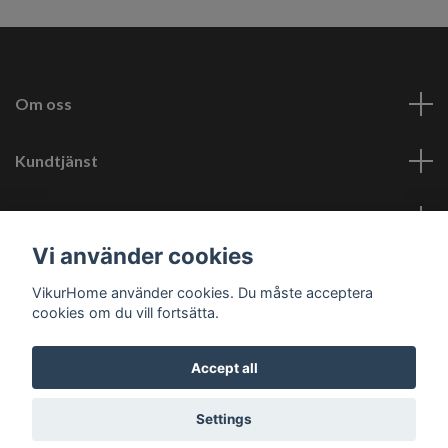
Om oss
Kundtjänst
Läs mer
Vi använder cookies
Social Media
VikurHome använder cookies. Du måste acceptera
cookies om du vill fortsätta.
Accept all
© 2026 Vikur Home
Settings